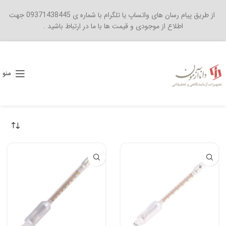
از طریق پیام رسان های واتساپ یا تلگرام با شماره ی 09371438445 جهت
اطلاع از موجودی و قیمت ها با ما در ارتباط باشید .
منو