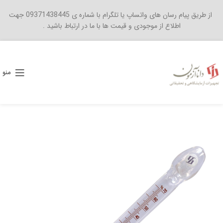
از طریق پیام رسان های واتساپ یا تلگرام با شماره ی 09371438445 جهت
اطلاع از موجودی و قیمت ها با ما در ارتباط باشید .
منو