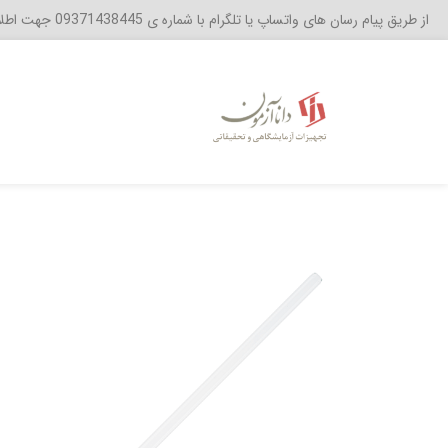
از طریق پیام رسان های واتساپ یا تلگرام با شماره ی 09371438445 جهت اطلاع از موجودی و قیمت ها با ما در ارتباط باشید .